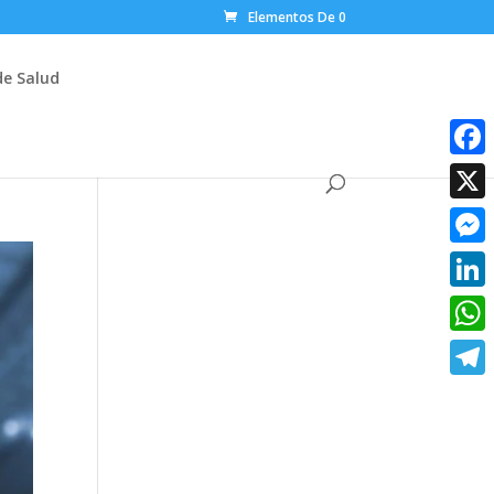
Elementos De 0
de Salud
Faceb
X
Messe
Linke
What
Teleg