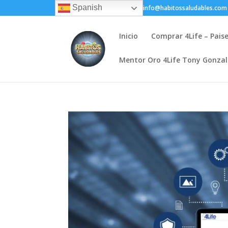
Spanish
+(505) 8200-1450
info@habitossaludables.com
Inicio
Comprar 4Life – Pais
Mentor Oro 4Life Tony Gonza