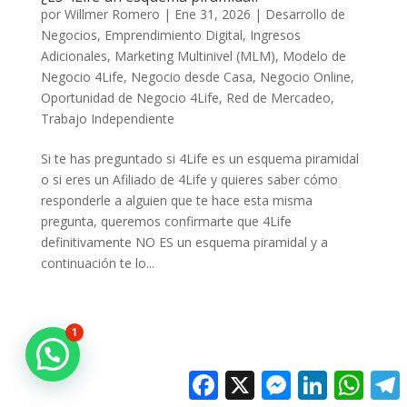
por
Willmer Romero
|
Ene 31, 2026
|
Desarrollo de
Negocios
,
Emprendimiento Digital
,
Ingresos
Adicionales
,
Marketing Multinivel (MLM)
,
Modelo de
Negocio 4Life
,
Negocio desde Casa
,
Negocio Online
,
Oportunidad de Negocio 4Life
,
Red de Mercadeo
,
Trabajo Independiente
Si te has preguntado si 4Life es un esquema piramidal
o si eres un Afiliado de 4Life y quieres saber cómo
responderle a alguien que te hace esta misma
pregunta, queremos confirmarte que 4Life
definitivamente NO ES un esquema piramidal y a
continuación te lo...
1
Facebook
X
Messenger
LinkedIn
Whats
T