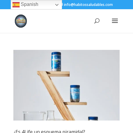
Spanish
+(505) 8200-1450
info@habitossaludables.com
¿Es 4Life un esquema piramidal?