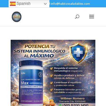
Spanish
+(505) 8200-1450
info@habitossaludables.com