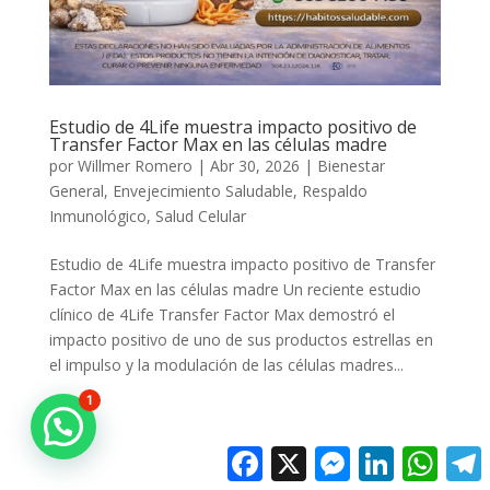
Estudio de 4Life muestra impacto positivo de
Transfer Factor Max en las células madre
por
Willmer Romero
|
Abr 30, 2026
|
Bienestar
General
,
Envejecimiento Saludable
,
Respaldo
Inmunológico
,
Salud Celular
Estudio de 4Life muestra impacto positivo de Transfer
Factor Max en las células madre Un reciente estudio
clínico de 4Life Transfer Factor Max demostró el
impacto positivo de uno de sus productos estrellas en
el impulso y la modulación de las células madres...
1
Facebook
X
Messenger
LinkedIn
Whats
T