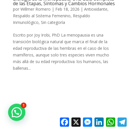
de las Etapas, Síntomas y Cambios Hormonales
por
Willmer Romero
|
Feb 18, 2026
|
Antioxidante
,
Respaldo al Sistema Femenino
,
Respaldo
Inmunológico
,
Sin categoría
Escrito por Joy Irobi, PhD La menopausia es una
transición biológica natural que marca el final de la
edad reproductiva de las hembras en el caso de los
mamíferos, aunque solo tres especies viven mucho
más allá de su edad reproductiva: los humanos, las
ballenas...
1
Facebook
X
Messenger
LinkedIn
Whats
T