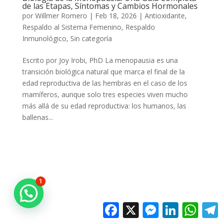
de las Etapas, Síntomas y Cambios Hormonales
por
Willmer Romero
|
Feb 18, 2026
|
Antioxidante
,
Respaldo al Sistema Femenino
,
Respaldo
Inmunológico
,
Sin categoría
Escrito por Joy Irobi, PhD La menopausia es una
transición biológica natural que marca el final de la
edad reproductiva de las hembras en el caso de los
mamíferos, aunque solo tres especies viven mucho
más allá de su edad reproductiva: los humanos, las
ballenas...
1
Facebook
X
Messenger
LinkedIn
Whats
T