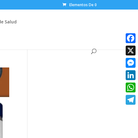
Elementos De 0
de Salud
Faceb
X
Messe
Linke
What
Teleg