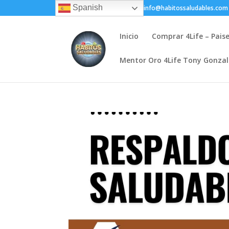
Spanish
+(505) 8200-1450
info@habitossaludables.com
Inicio
Comprar 4Life – Pais
Mentor Oro 4Life Tony Gonza