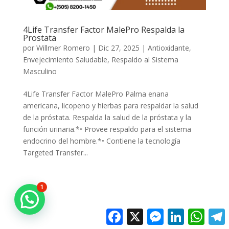
4Life Transfer Factor MalePro Respalda la
Prostata
por
Willmer Romero
|
Dic 27, 2025
|
Antioxidante
,
Envejecimiento Saludable
,
Respaldo al Sistema
Masculino
4Life Transfer Factor MalePro Palma enana
americana, licopeno y hierbas para respaldar la salud
de la próstata. Respalda la salud de la próstata y la
función urinaria.*• Provee respaldo para el sistema
endocrino del hombre.*• Contiene la tecnología
Targeted Transfer...
1
Facebook
X
Messenger
LinkedIn
Whats
T