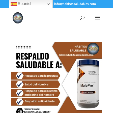
Spanish
+(505) 8200-1450
info@habitossaludables.com