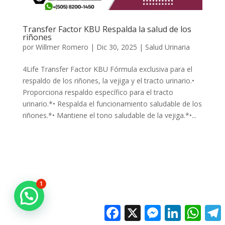
Transfer Factor KBU Respalda la salud de los
riñones
por
Willmer Romero
|
Dic 30, 2025
|
Salud Urinaria
4Life Transfer Factor KBU Fórmula exclusiva para el
respaldo de los riñones, la vejiga y el tracto urinario.•
Proporciona respaldo específico para el tracto
urinario.*• Respalda el funcionamiento saludable de los
riñones.*• Mantiene el tono saludable de la vejiga.*•...
1
Facebook
X
Messenger
LinkedIn
Whats
T