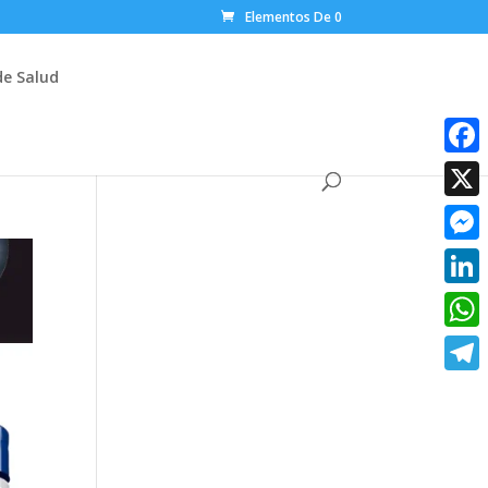
Elementos De 0
de Salud
Faceb
X
Messe
Linke
What
Teleg