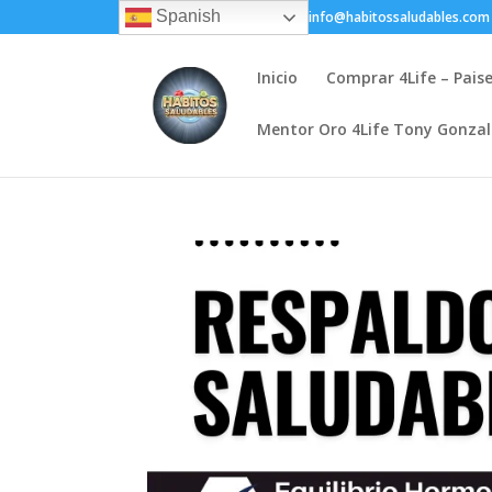
Spanish
+(505) 8200-1450
info@habitossaludables.com
Inicio
Comprar 4Life – Pais
Mentor Oro 4Life Tony Gonza