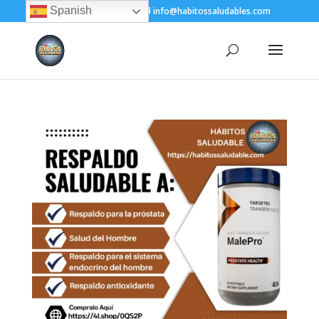
Spanish
+(505) 8200-1450
info@habitossaludables.com