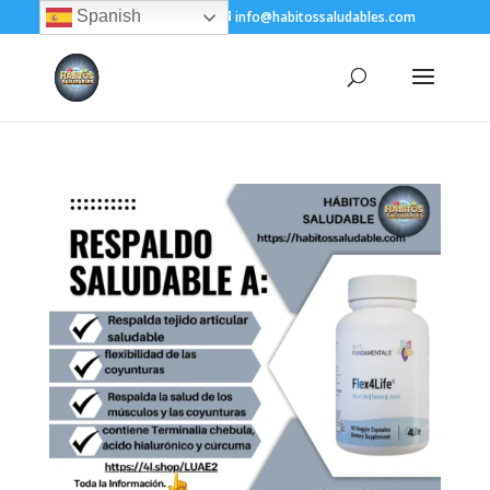
Spanish
+(505) 8200-1450
info@habitossaludables.com