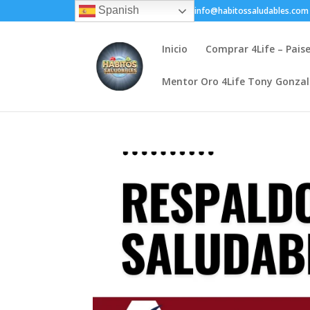
Spanish
+(505) 8200-1450
info@habitossaludables.com
Inicio
Comprar 4Life – Pais
Mentor Oro 4Life Tony Gonza