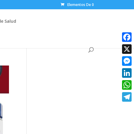
Elementos De 0
de Salud
Faceb
X
Messe
Linke
What
Teleg