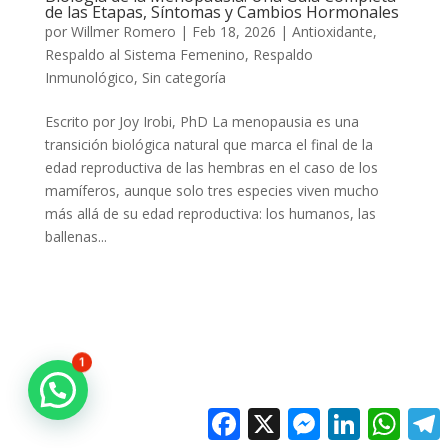
de las Etapas, Síntomas y Cambios Hormonales
por
Willmer Romero
|
Feb 18, 2026
|
Antioxidante
,
Respaldo al Sistema Femenino
,
Respaldo
Inmunológico
,
Sin categoría
Escrito por Joy Irobi, PhD La menopausia es una
transición biológica natural que marca el final de la
edad reproductiva de las hembras en el caso de los
mamíferos, aunque solo tres especies viven mucho
más allá de su edad reproductiva: los humanos, las
ballenas...
1
Facebook
X
Messenger
LinkedIn
Whats
T