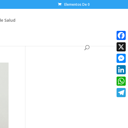
Elementos De 0
de Salud
Faceb
X
Messe
Linke
What
Teleg