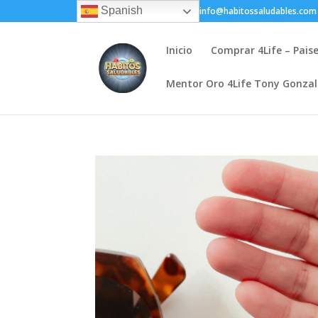
Spanish
+(505) 8200-1450
info@habitossaludables.com
Inicio
Comprar 4Life – Pais
Mentor Oro 4Life Tony Gonza