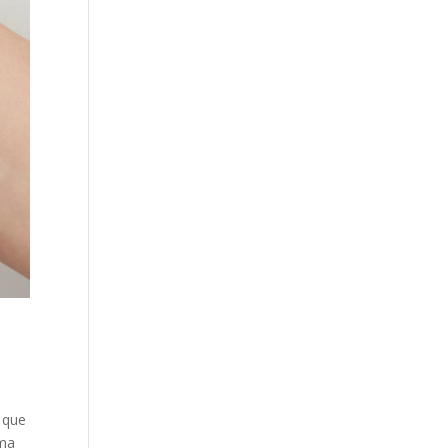
 que
ema