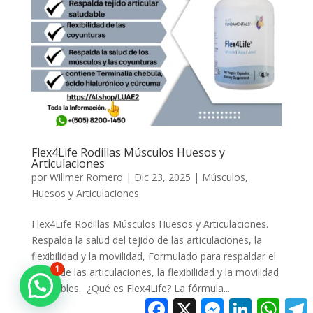
Flex4Life Rodillas Músculos Huesos y
Articulaciones
por
Willmer Romero
|
Dic 23, 2025
|
Músculos,
Huesos y Articulaciones
Flex4Life Rodillas Músculos Huesos y Articulaciones.
Respalda la salud del tejido de las articulaciones, la
flexibilidad y la movilidad, Formulado para respaldar el
1
tejido de las articulaciones, la flexibilidad y la movilidad
saludables. ¿Qué es Flex4Life? La fórmula...
Facebook
X
Messenger
LinkedIn
Whats
T