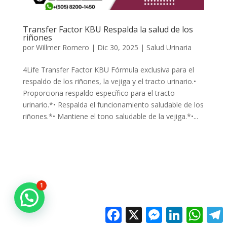
Transfer Factor KBU Respalda la salud de los
riñones
por
Willmer Romero
|
Dic 30, 2025
|
Salud Urinaria
4Life Transfer Factor KBU Fórmula exclusiva para el
respaldo de los riñones, la vejiga y el tracto urinario.•
Proporciona respaldo específico para el tracto
urinario.*• Respalda el funcionamiento saludable de los
riñones.*• Mantiene el tono saludable de la vejiga.*•...
1
Facebook
X
Messenger
LinkedIn
Whats
T