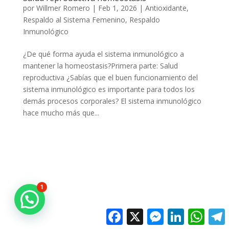
por
Willmer Romero
|
Feb 1, 2026
|
Antioxidante
,
Respaldo al Sistema Femenino
,
Respaldo
Inmunológico
¿De qué forma ayuda el sistema inmunológico a
mantener la homeostasis?Primera parte: Salud
reproductiva ¿Sabías que el buen funcionamiento del
sistema inmunológico es importante para todos los
demás procesos corporales? El sistema inmunológico
hace mucho más que...
1
Facebook
X
Messenger
LinkedIn
Whats
T