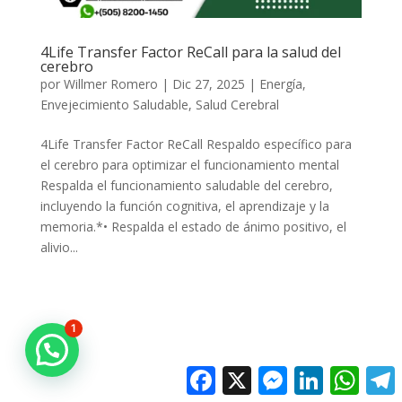
4Life Transfer Factor ReCall para la salud del
cerebro
por
Willmer Romero
|
Dic 27, 2025
|
Energía
,
Envejecimiento Saludable
,
Salud Cerebral
4Life Transfer Factor ReCall Respaldo específico para
el cerebro para optimizar el funcionamiento mental
Respalda el funcionamiento saludable del cerebro,
incluyendo la función cognitiva, el aprendizaje y la
memoria.*• Respalda el estado de ánimo positivo, el
alivio...
1
Facebook
X
Messenger
LinkedIn
Whats
T