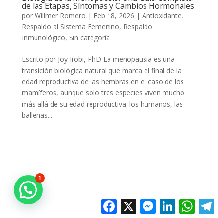
de las Etapas, Síntomas y Cambios Hormonales
por
Willmer Romero
|
Feb 18, 2026
|
Antioxidante
,
Respaldo al Sistema Femenino
,
Respaldo
Inmunológico
,
Sin categoría
Escrito por Joy Irobi, PhD La menopausia es una
transición biológica natural que marca el final de la
edad reproductiva de las hembras en el caso de los
mamíferos, aunque solo tres especies viven mucho
más allá de su edad reproductiva: los humanos, las
ballenas...
1
Facebook
X
Messenger
LinkedIn
Whats
T