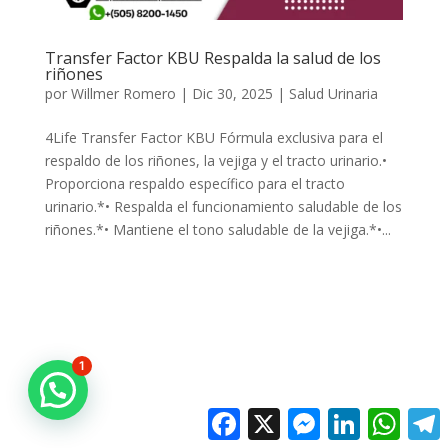
Transfer Factor KBU Respalda la salud de los
riñones
por
Willmer Romero
|
Dic 30, 2025
|
Salud Urinaria
4Life Transfer Factor KBU Fórmula exclusiva para el
respaldo de los riñones, la vejiga y el tracto urinario.•
Proporciona respaldo específico para el tracto
urinario.*• Respalda el funcionamiento saludable de los
riñones.*• Mantiene el tono saludable de la vejiga.*•...
1
Facebook
X
Messenger
LinkedIn
Whats
T