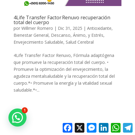
4Life Transfer Factor Renuvo recuperación
total del cuerpo
por
Willmer Romero
|
Dic 31, 2025
|
Antioxidante
,
Bienestar General
,
Descanso, Ánimo, y Estrés
,
Envejecimiento Saludable
,
Salud Cerebral
4Life Transfer Factor Renuvo, Fórmula adaptógena
que promueve la recuperación total del cuerpo. •
Promueve la optimización del envejecimiento, la
agudeza mentalsaludable y la recuperación total del
cuerpo.*• Promueve la energía y la vitalidad sexual
saludable.*•...
1
Facebook
X
Messenger
LinkedIn
Whats
T