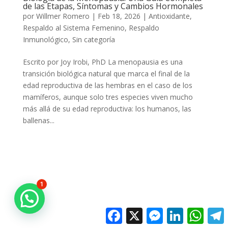
de las Etapas, Síntomas y Cambios Hormonales
por
Willmer Romero
|
Feb 18, 2026
|
Antioxidante
,
Respaldo al Sistema Femenino
,
Respaldo
Inmunológico
,
Sin categoría
Escrito por Joy Irobi, PhD La menopausia es una
transición biológica natural que marca el final de la
edad reproductiva de las hembras en el caso de los
mamíferos, aunque solo tres especies viven mucho
más allá de su edad reproductiva: los humanos, las
ballenas...
1
Facebook
X
Messenger
LinkedIn
Whats
T