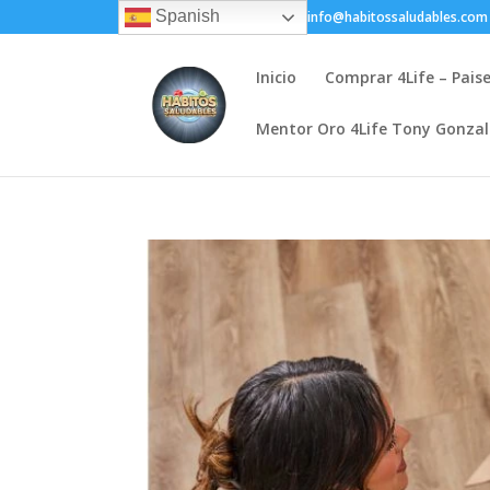
Spanish
+(505) 8200-1450
info@habitossaludables.com
Inicio
Comprar 4Life – Pais
Mentor Oro 4Life Tony Gonza