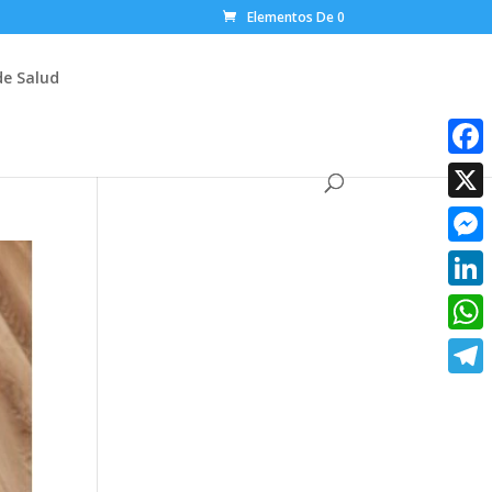
Elementos De 0
de Salud
Faceb
X
Messe
Linke
What
Teleg