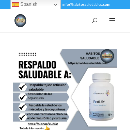
Spanish
+(505) 8200-1450
info@habitossaludables.com