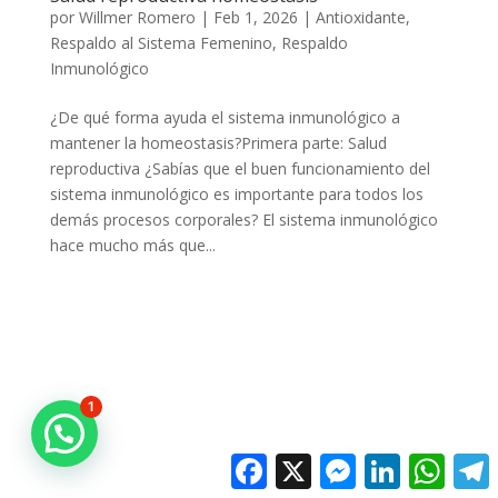
por
Willmer Romero
|
Feb 1, 2026
|
Antioxidante
,
Respaldo al Sistema Femenino
,
Respaldo
Inmunológico
¿De qué forma ayuda el sistema inmunológico a
mantener la homeostasis?Primera parte: Salud
reproductiva ¿Sabías que el buen funcionamiento del
sistema inmunológico es importante para todos los
demás procesos corporales? El sistema inmunológico
hace mucho más que...
1
Facebook
X
Messenger
LinkedIn
Whats
T