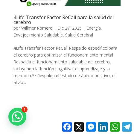
4Life Transfer Factor ReCall para la salud del
cerebro
por
Willmer Romero
|
Dic 27, 2025
|
Energía
,
Envejecimiento Saludable
,
Salud Cerebral
4Life Transfer Factor ReCall Respaldo específico para
el cerebro para optimizar el funcionamiento mental
Respalda el funcionamiento saludable del cerebro,
incluyendo la función cognitiva, el aprendizaje y la
memoria.*• Respalda el estado de ánimo positivo, el
alivio...
1
Facebook
X
Messenger
LinkedIn
Whats
T