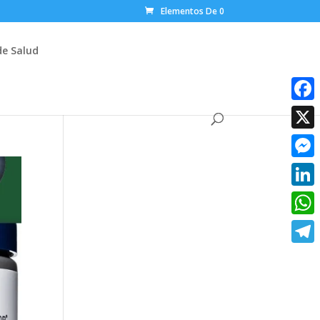
Elementos De 0
de Salud
Faceb
X
Messe
Linke
What
Teleg