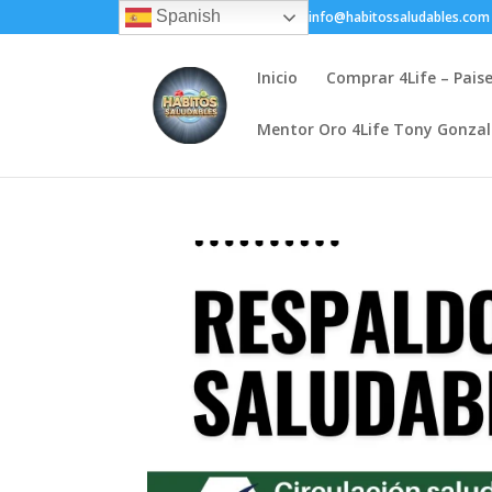
Spanish
+(505) 8200-1450
info@habitossaludables.com
Inicio
Comprar 4Life – Pais
Mentor Oro 4Life Tony Gonza