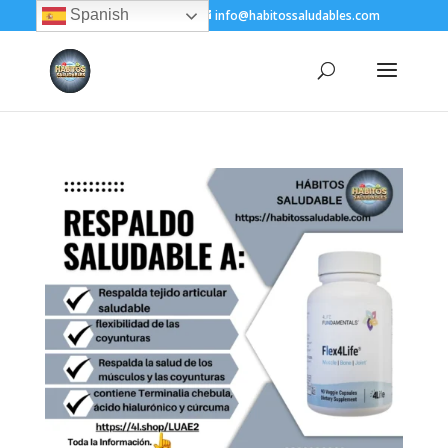
Spanish
+(505) 8200-1450
info@habitossaludables.com