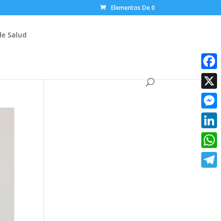
Elementos De 0
de Salud
Faceb
X
Messe
Linke
What
Teleg