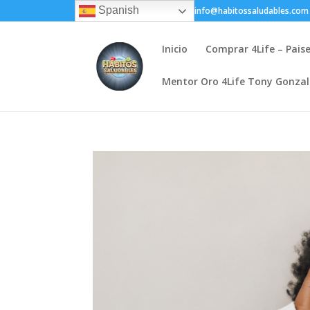
Spanish
+(505) 8200-1450
info@habitossaludables.com
Inicio
Comprar 4Life – Pais
Mentor Oro 4Life Tony Gonza