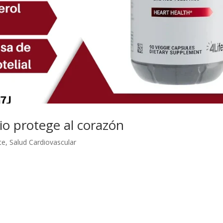
io protege al corazón
te
,
Salud Cardiovascular
dientes específicos para ofrecer un sólido respaldo a la salud del cor
vida diaria. ¿Qué es 4Life Transfer Factor Cardio? 4Life Transfer Fact