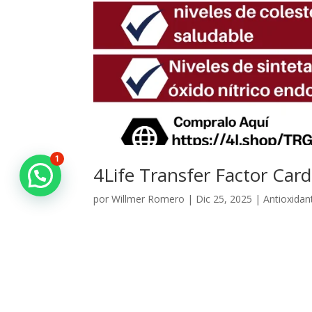
1
4Life Transfer Factor Card
por
Willmer Romero
|
Dic 25, 2025
|
Antioxidan
4Life Transfer Factor Cardio Contiene diez ingre
y protegerlo ante los factores estresantes de la 
Cardio contiene diez...