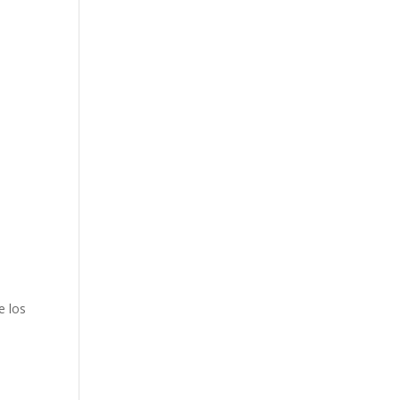
e los
l