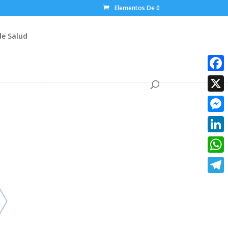
Elementos De 0
de Salud
Faceb
X
Messe
Linke
What
Teleg