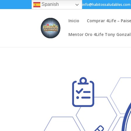
Spanish
+(505) 8200-1450
info@habitossaludables.com
Inicio
Comprar 4Life – Pais
Mentor Oro 4Life Tony Gonza