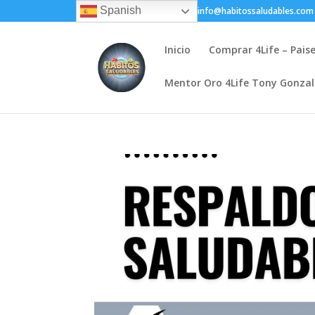
Spanish
+(505) 8200-1450
info@habitossaludables.com
Inicio
Comprar 4Life – Pais
Mentor Oro 4Life Tony Gonza