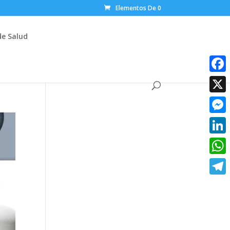
Elementos De 0
de Salud
Faceb
X
Messe
Linke
What
Teleg