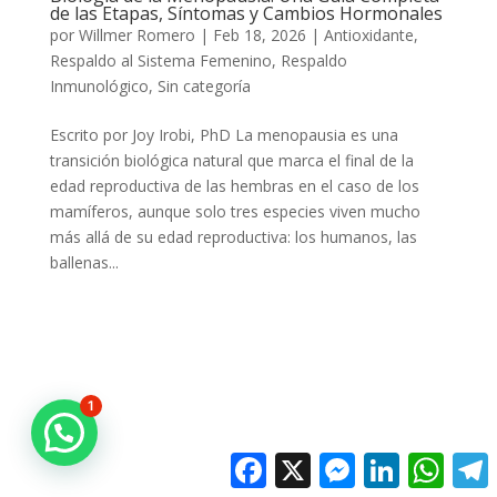
de las Etapas, Síntomas y Cambios Hormonales
por
Willmer Romero
|
Feb 18, 2026
|
Antioxidante
,
Respaldo al Sistema Femenino
,
Respaldo
Inmunológico
,
Sin categoría
Escrito por Joy Irobi, PhD La menopausia es una
transición biológica natural que marca el final de la
edad reproductiva de las hembras en el caso de los
mamíferos, aunque solo tres especies viven mucho
más allá de su edad reproductiva: los humanos, las
ballenas...
1
Facebook
X
Messenger
LinkedIn
Whats
T