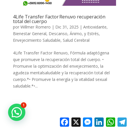
4Life Transfer Factor Renuvo recuperación
total del cuerpo
por
Willmer Romero
|
Dic 31, 2025
|
Antioxidante
,
Bienestar General
,
Descanso, Ánimo, y Estrés
,
Envejecimiento Saludable
,
Salud Cerebral
4Life Transfer Factor Renuvo, Fórmula adaptógena
que promueve la recuperación total del cuerpo. •
Promueve la optimización del envejecimiento, la
agudeza mentalsaludable y la recuperación total del
cuerpo.*• Promueve la energía y la vitalidad sexual
saludable.*•...
1
Facebook
X
Messenger
LinkedIn
Whats
T