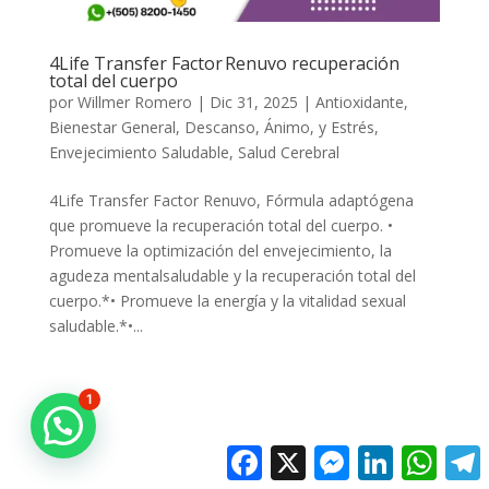
4Life Transfer Factor Renuvo recuperación
total del cuerpo
por
Willmer Romero
|
Dic 31, 2025
|
Antioxidante
,
Bienestar General
,
Descanso, Ánimo, y Estrés
,
Envejecimiento Saludable
,
Salud Cerebral
4Life Transfer Factor Renuvo, Fórmula adaptógena
que promueve la recuperación total del cuerpo. •
Promueve la optimización del envejecimiento, la
agudeza mentalsaludable y la recuperación total del
cuerpo.*• Promueve la energía y la vitalidad sexual
saludable.*•...
1
Facebook
X
Messenger
LinkedIn
Whats
T