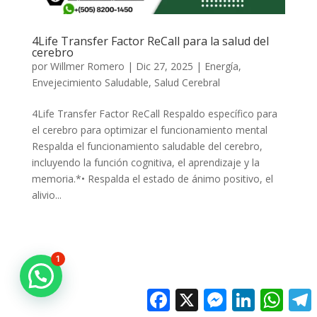
4Life Transfer Factor ReCall para la salud del
cerebro
por
Willmer Romero
|
Dic 27, 2025
|
Energía
,
Envejecimiento Saludable
,
Salud Cerebral
4Life Transfer Factor ReCall Respaldo específico para
el cerebro para optimizar el funcionamiento mental
Respalda el funcionamiento saludable del cerebro,
incluyendo la función cognitiva, el aprendizaje y la
memoria.*• Respalda el estado de ánimo positivo, el
alivio...
1
Facebook
X
Messenger
LinkedIn
Whats
T