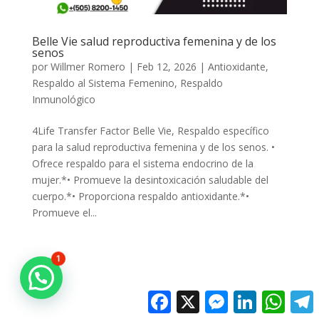
Belle Vie salud reproductiva femenina y de los
senos
por
Willmer Romero
|
Feb 12, 2026
|
Antioxidante
,
Respaldo al Sistema Femenino
,
Respaldo
Inmunológico
4Life Transfer Factor Belle Vie, Respaldo específico
para la salud reproductiva femenina y de los senos. •
Ofrece respaldo para el sistema endocrino de la
mujer.*• Promueve la desintoxicación saludable del
cuerpo.*• Proporciona respaldo antioxidante.*•
Promueve el...
1
Facebook
X
Messenger
LinkedIn
Whats
T