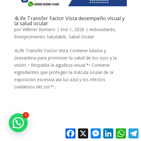
4Life Transfer Factor Vista desempeño visual y
la salud ocular
por
Willmer Romero
|
Ene 1, 2026
|
Antioxidante
,
Envejecimiento Saludable
,
Salud Ocular
4Life Transfer Factor Vista Contiene luteína y
zeaxantina para promover la salud de los ojos y la
visión. • Respalda la agudeza visual.*• Contiene
ingredientes que protegen la mácula ocular de la
exposición excesiva ala luz azul y los efectos
oxidativos del sol.*•...
1
Facebook
X
Messenger
LinkedIn
Whats
T