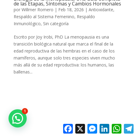
de las Etapas, Síntomas y Cambios Hormonales
por
Willmer Romero
|
Feb 18, 2026
|
Antioxidante
,
Respaldo al Sistema Femenino
,
Respaldo
Inmunológico
,
Sin categoría
Escrito por Joy Irobi, PhD La menopausia es una
transición biológica natural que marca el final de la
edad reproductiva de las hembras en el caso de los
mamíferos, aunque solo tres especies viven mucho
más allá de su edad reproductiva: los humanos, las
ballenas...
1
Facebook
X
Messenger
LinkedIn
Whats
T