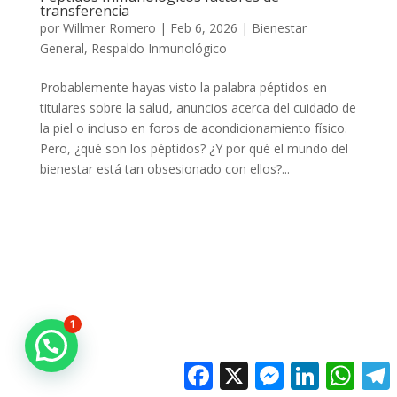
transferencia
por
Willmer Romero
|
Feb 6, 2026
|
Bienestar
General
,
Respaldo Inmunológico
Probablemente hayas visto la palabra péptidos en
titulares sobre la salud, anuncios acerca del cuidado de
la piel o incluso en foros de acondicionamiento físico.
Pero, ¿qué son los péptidos? ¿Y por qué el mundo del
bienestar está tan obsesionado con ellos?...
1
Facebook
X
Messenger
LinkedIn
Whats
T