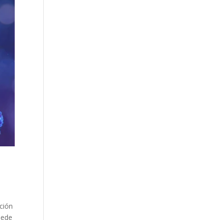
ción
uede