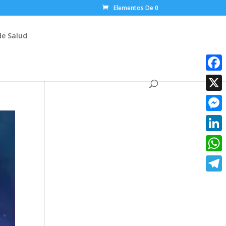
Elementos De 0
de Salud
Faceb
X
Messe
Linke
What
Teleg