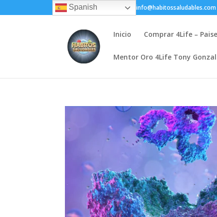
Spanish
+(505) 8200-1450
info@habitossaludables.com
Inicio
Comprar 4Life – Pais
Mentor Oro 4Life Tony Gonza