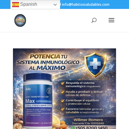
Spanish
+(505) 8200-1450
info@habitossaludables.com