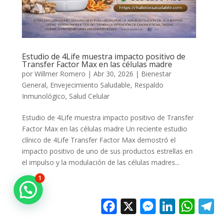
Estudio de 4Life muestra impacto positivo de
Transfer Factor Max en las células madre
por
Willmer Romero
|
Abr 30, 2026
|
Bienestar
General
,
Envejecimiento Saludable
,
Respaldo
Inmunológico
,
Salud Celular
Estudio de 4Life muestra impacto positivo de Transfer
Factor Max en las células madre Un reciente estudio
clínico de 4Life Transfer Factor Max demostró el
impacto positivo de uno de sus productos estrellas en
el impulso y la modulación de las células madres...
1
Facebook
X
Messenger
LinkedIn
Whats
T