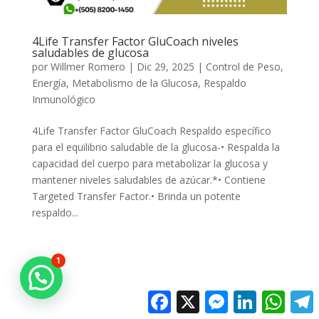
4Life Transfer Factor GluCoach niveles
saludables de glucosa
por
Willmer Romero
|
Dic 29, 2025
|
Control de Peso
,
Energía
,
Metabolismo de la Glucosa
,
Respaldo
Inmunológico
4Life Transfer Factor GluCoach Respaldo específico
para el equilibrio saludable de la glucosa-• Respalda la
capacidad del cuerpo para metabolizar la glucosa y
mantener niveles saludables de azúcar.*• Contiene
Targeted Transfer Factor.• Brinda un potente
respaldo...
1
Facebook
X
Messenger
LinkedIn
Whats
T