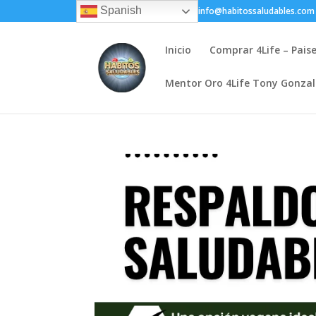
Spanish
+(505) 8200-1450
info@habitossaludables.com
Inicio
Comprar 4Life – Pais
Mentor Oro 4Life Tony Gonza