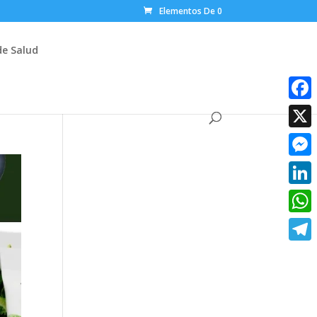
Elementos De 0
de Salud
Faceb
X
Messe
Linke
What
Teleg