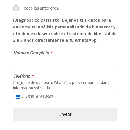
Todas las anteriores.
¡Diagnóstico casi listo! Déjanos tus datos para
enviarte tu análisis personalizado de bienestar y
el video exclusivo sobre el sistema de libertad de
2 a 5 años directamente a tu WhatsApp.
Nombre Completo
*
Teléfono
*
Asegúrate de que sea tu WhatsApp personal para enviarte la
información solicitada.
+505
N
i
c
Enviar
a
r