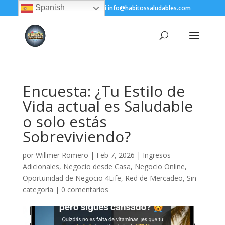
Spanish
+(505) 8200-1450
info@habitossaludables.com
Encuesta: ¿Tu Estilo de
Vida actual es Saludable
o solo estás
Sobreviviendo?
por
Willmer Romero
|
Feb 7, 2026
|
Ingresos
Adicionales
,
Negocio desde Casa
,
Negocio Online
,
Oportunidad de Negocio 4Life
,
Red de Mercadeo
,
Sin
categoría
|
0 comentarios