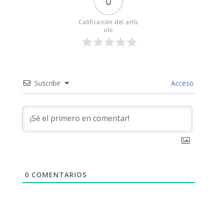
0
o
n
dI
A
a
Calificación del artíc
o
g
n
p
m
ulo
k
er
p
Suscribir
Acceso
0
COMENTARIOS