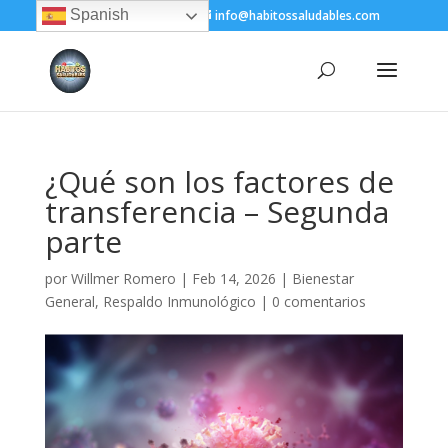
Spanish
+(505) 8200-1450
info@habitossaludables.com
¿Qué son los factores de
transferencia – Segunda
parte
por
Willmer Romero
|
Feb 14, 2026
|
Bienestar
General
,
Respaldo Inmunológico
|
0 comentarios