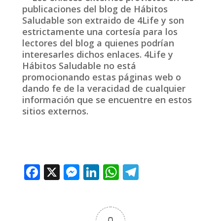
publicaciones del blog de Hábitos
Saludable son extraido de 4Life y son
estrictamente una cortesía para los
lectores del blog a quienes podrían
interesarles dichos enlaces. 4Life y
Hábitos Saludable no está
promocionando estas páginas web o
dando fe de la veracidad de cualquier
información que se encuentre en estos
sitios externos.
F
X
M
Li
W
T
ac
e
n
h
el
e
ss
k
at
e
b
e
e
s
gr