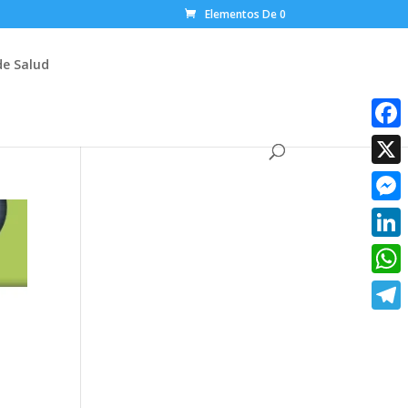
Elementos De 0
de Salud
Faceb
X
Messe
Linke
What
Teleg