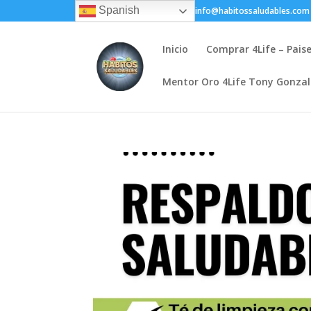
Spanish
+(505) 8200-1450
info@habitossaludables.com
Inicio
Comprar 4Life – Pais
Mentor Oro 4Life Tony Gonza