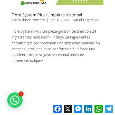
Fibre System Plus ¡Limpia tu sistema!
por
Willmer Romero
|
Feb 4, 2026
|
Salud Digestiva
Fibre System Plus Limpieza gastrointestinal con 24
ingredientes herbales* • Incluye 24 ingredientes
herbales que proporcionan una limpiezay purificación
intestinal profunda pero confortable.*• Ofrece una
excelente limpieza gastrointestinal antes de
comenzarcualquier...
1
Facebook
X
Messenger
LinkedIn
Whats
T