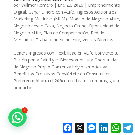
por
Willmer Romero
|
Ene 23, 2026
|
Emprendimiento
Digital
,
Ganar Dinero con 4Life
,
Ingresos Adicionales
,
Marketing Multinivel (MLM)
,
Modelo de Negocio 4Life
,
Negocio desde Casa
,
Negocio Online
,
Oportunidad de
Negocio 4Life
,
Plan de Compensación
,
Red de
Mercadeo
,
Trabajo Independiente
,
Ventas Directas
Genera Ingresos con Flexibilidad en 4Life Convierte tu
Pasión por la Salud y el Bienestar en una Oportunidad
de Negocio Propio Comienza hoy mismo Activa
Beneficios Exclusivos Conviértete en Consumidor
Preferente Ahorra el 20% en todas tus compras, gana
productos...
1
Facebook
X
Messenger
LinkedIn
Whats
T