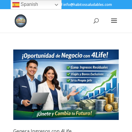
Spanish
+(505) 8200-1450
info@habitossaludables.com
Genera Ingresos con 4Life