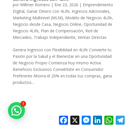
por
Willmer Romero
|
Ene 23, 2026
|
Emprendimiento
Digital
,
Ganar Dinero con 4Life
,
Ingresos Adicionales
,
Marketing Multinivel (MLM)
,
Modelo de Negocio 4Life
,
Negocio desde Casa
,
Negocio Online
,
Oportunidad de
Negocio 4Life
,
Plan de Compensación
,
Red de
Mercadeo
,
Trabajo Independiente
,
Ventas Directas
Genera Ingresos con Flexibilidad en 4Life Convierte tu
Pasión por la Salud y el Bienestar en una Oportunidad
de Negocio Propio Comienza hoy mismo Activa
Beneficios Exclusivos Conviértete en Consumidor
Preferente Ahorra el 20% en todas tus compras, gana
productos...
1
Facebook
X
Messenger
LinkedIn
Whats
T