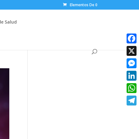
Elementos De 0
de Salud
Faceb
X
Messe
Linke
What
Teleg